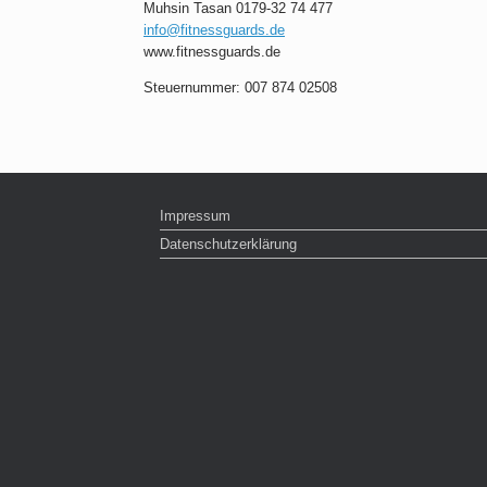
Muhsin Tasan 0179-32 74 477
info@fitnessguards.de
www.fitnessguards.de
Steuernummer: 007 874 02508
Impressum
Datenschutzerklärung